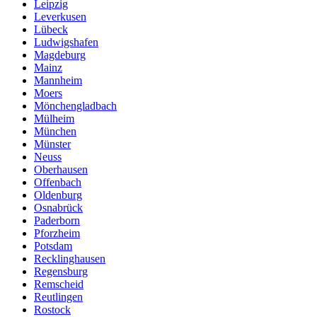
Leipzig
Leverkusen
Lübeck
Ludwigshafen
Magdeburg
Mainz
Mannheim
Moers
Mönchengladbach
Mülheim
München
Münster
Neuss
Oberhausen
Offenbach
Oldenburg
Osnabrück
Paderborn
Pforzheim
Potsdam
Recklinghausen
Regensburg
Remscheid
Reutlingen
Rostock