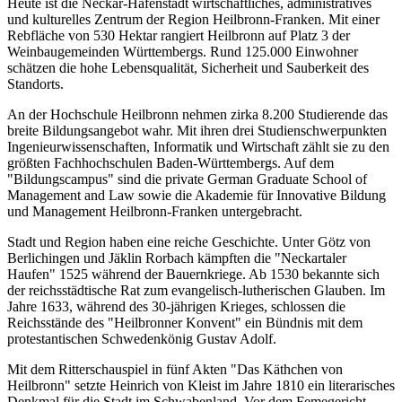
Heute ist die Neckar-Hafenstadt wirtschaftliches, administratives
und kulturelles Zentrum der Region Heilbronn-Franken. Mit einer
Rebfläche von 530 Hektar rangiert Heilbronn auf Platz 3 der
Weinbaugemeinden Württembergs. Rund 125.000 Einwohner
schätzen die hohe Lebensqualität, Sicherheit und Sauberkeit des
Standorts.
An der Hochschule Heilbronn nehmen zirka 8.200 Studierende das
breite Bildungsangebot wahr. Mit ihren drei Studienschwerpunkten
Ingenieurwissenschaften, Informatik und Wirtschaft zählt sie zu den
größten Fachhochschulen Baden-Württembergs. Auf dem
"Bildungscampus" sind die private German Graduate School of
Management and Law sowie die Akademie für Innovative Bildung
und Management Heilbronn-Franken untergebracht.
Stadt und Region haben eine reiche Geschichte. Unter Götz von
Berlichingen und Jäklin Rorbach kämpften die "Neckartaler
Haufen" 1525 während der Bauernkriege. Ab 1530 bekannte sich
der reichsstädtische Rat zum evangelisch-lutherischen Glauben. Im
Jahre 1633, während des 30-jährigen Krieges, schlossen die
Reichsstände des "Heilbronner Konvent" ein Bündnis mit dem
protestantischen Schwedenkönig Gustav Adolf.
Mit dem Ritterschauspiel in fünf Akten "Das Käthchen von
Heilbronn" setzte Heinrich von Kleist im Jahre 1810 ein literarisches
Denkmal für die Stadt im Schwabenland. Vor dem Femegericht