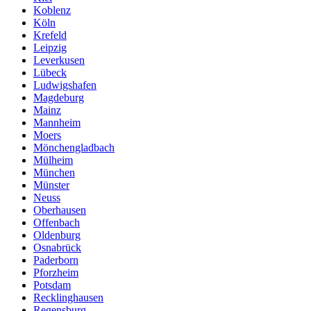
Koblenz
Köln
Krefeld
Leipzig
Leverkusen
Lübeck
Ludwigshafen
Magdeburg
Mainz
Mannheim
Moers
Mönchengladbach
Mülheim
München
Münster
Neuss
Oberhausen
Offenbach
Oldenburg
Osnabrück
Paderborn
Pforzheim
Potsdam
Recklinghausen
Regensburg