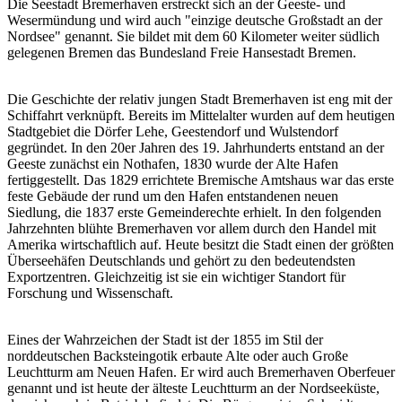
Die Seestadt Bremerhaven erstreckt sich an der Geeste- und
Wesermündung und wird auch "einzige deutsche Großstadt an der
Nordsee" genannt. Sie bildet mit dem 60 Kilometer weiter südlich
gelegenen Bremen das Bundesland Freie Hansestadt Bremen.
Die Geschichte der relativ jungen Stadt Bremerhaven ist eng mit der
Schiffahrt verknüpft. Bereits im Mittelalter wurden auf dem heutigen
Stadtgebiet die Dörfer Lehe, Geestendorf und Wulstendorf
gegründet. In den 20er Jahren des 19. Jahrhunderts entstand an der
Geeste zunächst ein Nothafen, 1830 wurde der Alte Hafen
fertiggestellt. Das 1829 errichtete Bremische Amtshaus war das erste
feste Gebäude der rund um den Hafen entstandenen neuen
Siedlung, die 1837 erste Gemeinderechte erhielt. In den folgenden
Jahrzehnten blühte Bremerhaven vor allem durch den Handel mit
Amerika wirtschaftlich auf. Heute besitzt die Stadt einen der größten
Überseehäfen Deutschlands und gehört zu den bedeutendsten
Exportzentren. Gleichzeitig ist sie ein wichtiger Standort für
Forschung und Wissenschaft.
Eines der Wahrzeichen der Stadt ist der 1855 im Stil der
norddeutschen Backsteingotik erbaute Alte oder auch Große
Leuchtturm am Neuen Hafen. Er wird auch Bremerhaven Oberfeuer
genannt und ist heute der älteste Leuchtturm an der Nordseeküste,