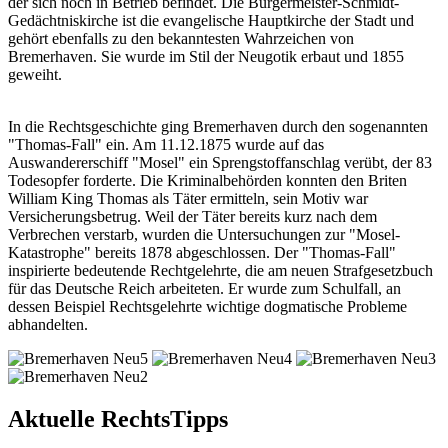
der sich noch in Betrieb befindet. Die Bürgermeister-Schmidt-
Gedächtniskirche ist die evangelische Hauptkirche der Stadt und
gehört ebenfalls zu den bekanntesten Wahrzeichen von
Bremerhaven. Sie wurde im Stil der Neugotik erbaut und 1855
geweiht.
In die Rechtsgeschichte ging Bremerhaven durch den sogenannten
"Thomas-Fall" ein. Am 11.12.1875 wurde auf das
Auswandererschiff "Mosel" ein Sprengstoffanschlag verübt, der 83
Todesopfer forderte. Die Kriminalbehörden konnten den Briten
William King Thomas als Täter ermitteln, sein Motiv war
Versicherungsbetrug. Weil der Täter bereits kurz nach dem
Verbrechen verstarb, wurden die Untersuchungen zur "Mosel-
Katastrophe" bereits 1878 abgeschlossen. Der "Thomas-Fall"
inspirierte bedeutende Rechtgelehrte, die am neuen Strafgesetzbuch
für das Deutsche Reich arbeiteten. Er wurde zum Schulfall, an
dessen Beispiel Rechtsgelehrte wichtige dogmatische Probleme
abhandelten.
Aktuelle RechtsTipps