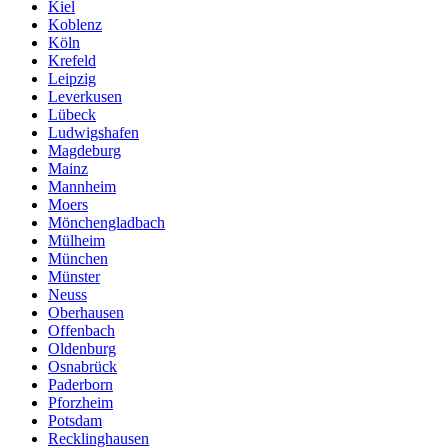
Kiel
Koblenz
Köln
Krefeld
Leipzig
Leverkusen
Lübeck
Ludwigshafen
Magdeburg
Mainz
Mannheim
Moers
Mönchengladbach
Mülheim
München
Münster
Neuss
Oberhausen
Offenbach
Oldenburg
Osnabrück
Paderborn
Pforzheim
Potsdam
Recklinghausen