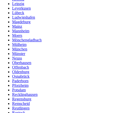
Leipzig
Leverkusen
Lübeck
Ludwigshafen
Magdeburg
Mainz
Mannheim
Moers
Mönchengladbach
Mülheim
München
Münster
Neuss
Oberhausen
Offenbach
Oldenburg
Osnabrück
Paderborn
Pforzheim
Potsdam
Recklinghausen
Regensburg
Remscheid
Reutlingen
Rostock