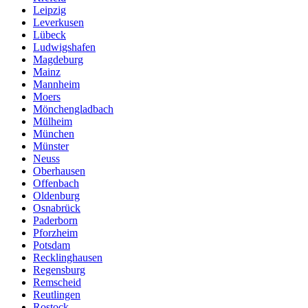
Leipzig
Leverkusen
Lübeck
Ludwigshafen
Magdeburg
Mainz
Mannheim
Moers
Mönchengladbach
Mülheim
München
Münster
Neuss
Oberhausen
Offenbach
Oldenburg
Osnabrück
Paderborn
Pforzheim
Potsdam
Recklinghausen
Regensburg
Remscheid
Reutlingen
Rostock