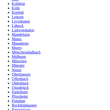
Koblenz
Köln
Krefeld
Leipzig
Leverkusen
Lübeck
Ludwigshafen
Magdeburg
Mainz
Mannheim
Moers
Mönchengladbach
Mülheim
München
Münster
Neuss
Oberhausen
Offenbach
Oldenburg
Osnabrück
Paderborn
Pforzheim
Potsdam
Recklinghausen
Regensburg