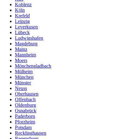
Koblenz
Köln
Krefeld
Leipzig
Leverkusen
Lübeck
Ludwigshafen
Magdeburg
Mainz
Mannheim
Moers
Mönchengladbach
Mülheim
München
Münster
Neuss
Oberhausen
Offenbach
Oldenburg
Osnabrück
Paderborn
Pforzheim
Potsdam
Recklinghausen
Regensburg