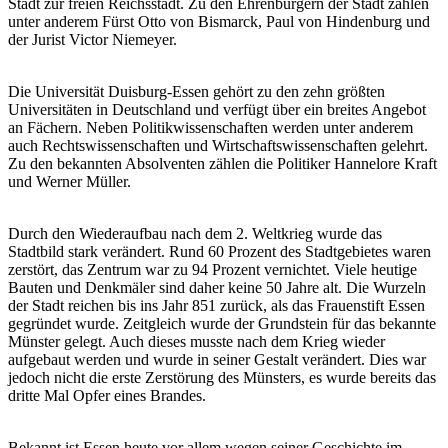
Stadt zur freien Reichsstadt. Zu den Ehrenbürgern der Stadt zählen
unter anderem Fürst Otto von Bismarck, Paul von Hindenburg und
der Jurist Victor Niemeyer.
Die Universität Duisburg-Essen gehört zu den zehn größten
Universitäten in Deutschland und verfügt über ein breites Angebot
an Fächern. Neben Politikwissenschaften werden unter anderem
auch Rechtswissenschaften und Wirtschaftswissenschaften gelehrt.
Zu den bekannten Absolventen zählen die Politiker Hannelore Kraft
und Werner Müller.
Durch den Wiederaufbau nach dem 2. Weltkrieg wurde das
Stadtbild stark verändert. Rund 60 Prozent des Stadtgebietes waren
zerstört, das Zentrum war zu 94 Prozent vernichtet. Viele heutige
Bauten und Denkmäler sind daher keine 50 Jahre alt. Die Wurzeln
der Stadt reichen bis ins Jahr 851 zurück, als das Frauenstift Essen
gegründet wurde. Zeitgleich wurde der Grundstein für das bekannte
Münster gelegt. Auch dieses musste nach dem Krieg wieder
aufgebaut werden und wurde in seiner Gestalt verändert. Dies war
jedoch nicht die erste Zerstörung des Münsters, es wurde bereits das
dritte Mal Opfer eines Brandes.
Bekannt ist Essen heute vor allem wegen seiner Geschichte im