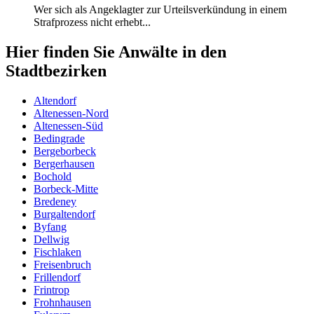
Wer sich als Angeklagter zur Urteilsverkündung in einem
Strafprozess nicht erhebt...
Hier finden Sie Anwälte in den
Stadtbezirken
Altendorf
Altenessen-Nord
Altenessen-Süd
Bedingrade
Bergeborbeck
Bergerhausen
Bochold
Borbeck-Mitte
Bredeney
Burgaltendorf
Byfang
Dellwig
Fischlaken
Freisenbruch
Frillendorf
Frintrop
Frohnhausen