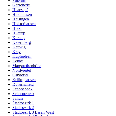
Fulerum
Gerschede
Haarzopf
Heidhausen
Heisingen
Holsterhausen
Horst
Huttrop
Karnap
Katernberg
Kettwig
Kray
Kupferdreh
Leithe
Margarethenhöhe
Nordviertel
Ostviertel
Rellinghausen
Rüttenscheid
Schönebeck
Schonnebeck
Schuir
Stadtbezirk 1
Stadtbezirk 2
Stadtbezirk 3 Essen-West