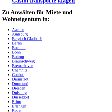
Castortransporte klagen
Zu Anwälten für Miete und
Wohneigentum in:
Aachen
Augsburg
Bergisch Gladbach
Berlin
Bochum
Bonn
Bottrop
Braunschweig
Bremerhaven
Chemnitz
Cottbus
Darmstadt
Dortmund
Dresden
Duisburg
Düsseldorf
Erfurt
Erlangen
Essen