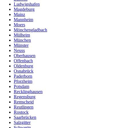
Ludwigshafen
Magdeburg
Mainz
Mannheim
Moers
Mönchengladbach
Mülheim
München
Münster
Neuss
Oberhausen
Offenbach
Oldenburg
Osnabrück
Paderborn
Pforzheim
Potsdam
Recklinghausen
Regensburg
Remscheid
Reutlingen
Rostock
Saarbrücken
Salzgitter
Schwerin