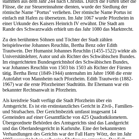
stammen aus dem Jahr 244 nach Christus. Durch die Furten über die
Flüsse, die zur Steuereinnahme dienten, wurde der Siedlung der
römische Name "Portus" verliehen. Der römische Name Portus ist
einfach mit Hafen zu übersetzen. Im Jahr 1067 wurde Pforzheim in
einer Urkunde des Kaisers Heinrich IV erwähnt. Die Stadt am
Rande des Schwarzwalds erhielt um das Jahr 1080 das Marktrecht.
Zu den berühmten Söhnen und Töchter der Stadt zählen
beispielsweise Johannes Reuchlin, Bertha Benz oder Edith
Trautwein. Der Humanist Johannes Reuchlin (1455-1522) wirkte als
Universitätslehrer, Autor und als Richter des Schwäbischen Bundes.
Im eingerichteten Bundesgerichtshof des Schwäbischen Bundes,
war Johannes Reuchlin von 1503 bis 1503 als Richter der Fürsten
tätig. Bertha Benz (1849-1944) unternahm im Jahre 1908 die erste
Autofahrt von Mannheim nach Pforzheim. Edith Trautwein (1882-
1967) war die erste Pforzheimer Stadträtin. Ihr Ehemann war ein
bekannter Rechtsanwalt in Pforzheim.
Als kreisfreie Stadt verfügt die Stadt Pforzheim über ein
Amtsgericht. Es ist ein erstinstanzliches Gericht in Zivil-, Familien-
und Strafsachen. Der Gerichtsbezirk umfasst insgesamt 14
Gemeinden auf einer Gesamtfläche von 425 Quadratkilometern.
Übergeordnete Behörden des Amtsgerichts sind das Landgericht
und das Oberlandesgericht in Karlsruhe. Eine der bekanntesten
Verhandlungen des Gerichts war der Fall Harry Wörz, der im Jahr