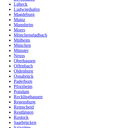
Lübeck
Ludwigshafen
Magdeburg
Mainz
Mannheim
Moers
Mönchengladbach
Mülheim
München
Münster
Neuss
Oberhausen
Offenbach
Oldenburg
Osnabrück
Paderborn
Pforzheim
Potsdam
Recklinghausen
Regensburg
Remscheid
Reutlingen
Rostock
Saarbrücken
Salzgitter