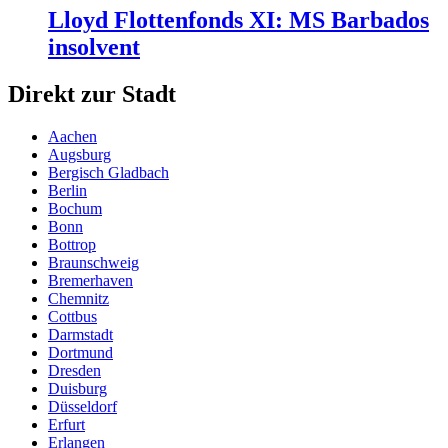
Lloyd Flottenfonds XI: MS Barbados
insolvent
Direkt zur Stadt
Aachen
Augsburg
Bergisch Gladbach
Berlin
Bochum
Bonn
Bottrop
Braunschweig
Bremerhaven
Chemnitz
Cottbus
Darmstadt
Dortmund
Dresden
Duisburg
Düsseldorf
Erfurt
Erlangen