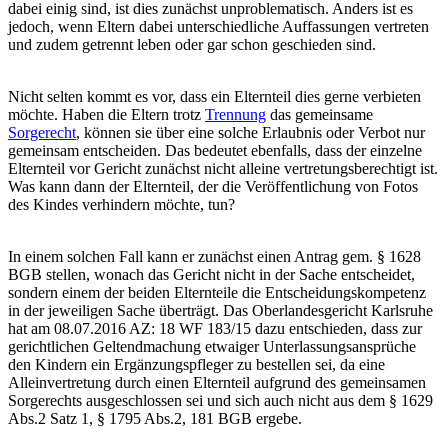
dabei einig sind, ist dies zunächst unproblematisch. Anders ist es
jedoch, wenn Eltern dabei unterschiedliche Auffassungen vertreten
und zudem getrennt leben oder gar schon geschieden sind.
Nicht selten kommt es vor, dass ein Elternteil dies gerne verbieten
möchte. Haben die Eltern trotz
Trennung
das gemeinsame
Sorgerecht
, können sie über eine solche Erlaubnis oder Verbot nur
gemeinsam entscheiden. Das bedeutet ebenfalls, dass der einzelne
Elternteil vor Gericht zunächst nicht alleine vertretungsberechtigt ist.
Was kann dann der Elternteil, der die Veröffentlichung von Fotos
des Kindes verhindern möchte, tun?
In einem solchen Fall kann er zunächst einen Antrag gem. § 1628
BGB stellen, wonach das Gericht nicht in der Sache entscheidet,
sondern einem der beiden Elternteile die Entscheidungskompetenz
in der jeweiligen Sache überträgt. Das Oberlandesgericht Karlsruhe
hat am 08.07.2016 AZ: 18 WF 183/15 dazu entschieden, dass zur
gerichtlichen Geltendmachung etwaiger Unterlassungsansprüche
den Kindern ein Ergänzungspfleger zu bestellen sei, da eine
Alleinvertretung durch einen Elternteil aufgrund des gemeinsamen
Sorgerechts ausgeschlossen sei und sich auch nicht aus dem § 1629
Abs.2 Satz 1, § 1795 Abs.2, 181 BGB ergebe.