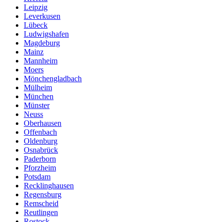
Leipzig
Leverkusen
Lübeck
Ludwigshafen
Magdeburg
Mainz
Mannheim
Moers
Mönchengladbach
Mülheim
München
Münster
Neuss
Oberhausen
Offenbach
Oldenburg
Osnabrück
Paderborn
Pforzheim
Potsdam
Recklinghausen
Regensburg
Remscheid
Reutlingen
Rostock