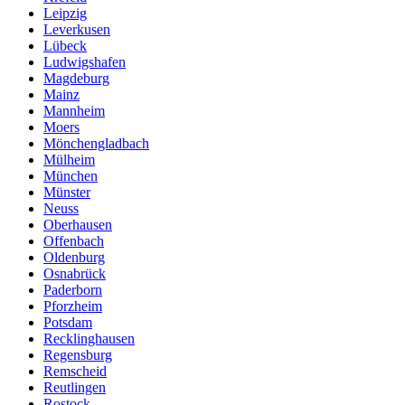
Leipzig
Leverkusen
Lübeck
Ludwigshafen
Magdeburg
Mainz
Mannheim
Moers
Mönchengladbach
Mülheim
München
Münster
Neuss
Oberhausen
Offenbach
Oldenburg
Osnabrück
Paderborn
Pforzheim
Potsdam
Recklinghausen
Regensburg
Remscheid
Reutlingen
Rostock