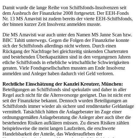
Damit wurde die lange Reihe von Schiffsfonds-Insolvenzen seit
dem Ausbruch der Finanzkrise 2008 fortgesetzt. Der EEH-Fonds
Nr. 13 MS Amavisti ist zudem bereits der vierte EEH-Schiffsfonds,
der binnen kurzer Zeit Insolvenz anmelden musste.
Die MS Amavisti war auch unter den Namen MS Janne Scan bzw.
BBC Tahiti unterwegs. Gegen die Folgen der Finanzkrise konnte
sich der Schiffsfonds allerdings nicht wehren. Durch einen
Rückgang der Nachfrage bei gleichzeitig sinkenden Charterraten
und bestehenden Überkapazitäten sind in den vergangenen Jahren
etliche Schiffsfonds in erhebliche wirtschaftliche Schwierigkeiten
geraten. Viele Fondsgesellschaften mussten am Ende Insolvenz
anmelden und Anleger haben dadurch viel Geld verloren.
Rechtliche Einschätzung der Kanzlei Kreutzer, München:
Beteiligungen an Schiffsfonds sind spekulativ und daher in aller
Regel auch nicht für die Altersvorsorge geeignet. Das ist nicht erst
seit der Finanzkrise bekannt. Dennoch wurden Beteiligungen an
Schiffsfonds immer wieder als sichere und renditestarke Geldanlage
vermittelt. Tatsächlich hätten die Anlageberater im Zuge einer
ordnungsgemäßen Anlageberatung die Anleger aber auch über die
bestehenden Risiken aufklären müssen. Zu diesen Risiken zählen
beispielsweise die meist langen Laufzeiten, die erschwerte
Handelsbarkeit der Anteile, das Wiederaufleben der