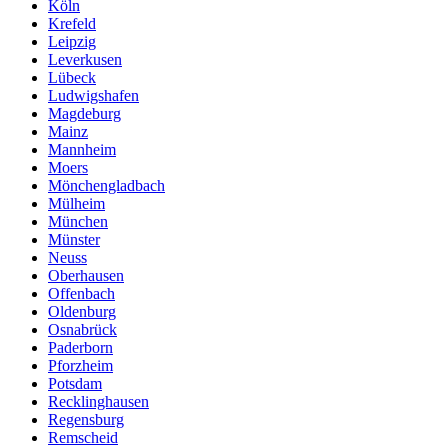
Köln
Krefeld
Leipzig
Leverkusen
Lübeck
Ludwigshafen
Magdeburg
Mainz
Mannheim
Moers
Mönchengladbach
Mülheim
München
Münster
Neuss
Oberhausen
Offenbach
Oldenburg
Osnabrück
Paderborn
Pforzheim
Potsdam
Recklinghausen
Regensburg
Remscheid