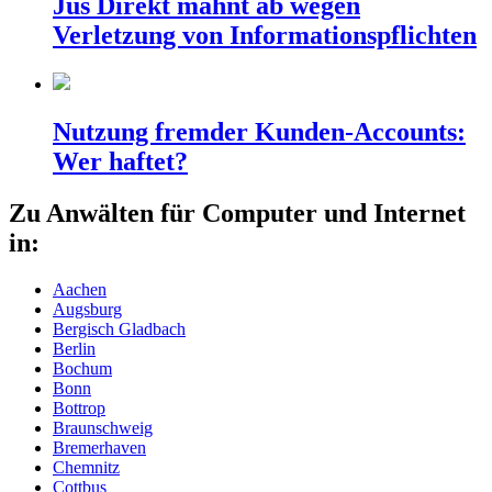
Jus Direkt mahnt ab wegen
Verletzung von Informationspflichten
Nutzung fremder Kunden-Accounts:
Wer haftet?
Zu Anwälten für Computer und Internet
in:
Aachen
Augsburg
Bergisch Gladbach
Berlin
Bochum
Bonn
Bottrop
Braunschweig
Bremerhaven
Chemnitz
Cottbus