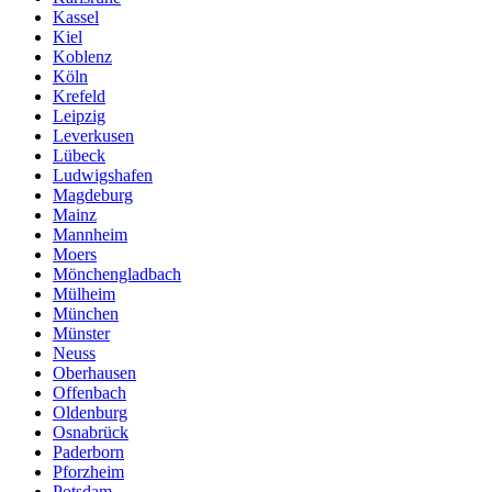
Kassel
Kiel
Koblenz
Köln
Krefeld
Leipzig
Leverkusen
Lübeck
Ludwigshafen
Magdeburg
Mainz
Mannheim
Moers
Mönchengladbach
Mülheim
München
Münster
Neuss
Oberhausen
Offenbach
Oldenburg
Osnabrück
Paderborn
Pforzheim
Potsdam