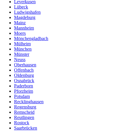
Leverkusen
Lübeck
Ludwigshafen
Magdeburg
Mainz
Mannheim
Moers
Mönchengladbach
Mülheim
München
Münster
Neuss
Oberhausen
Offenbach
Oldenburg
Osnabrück
Paderborn
Pforzheim
Potsdam
Recklinghausen
Regensburg
Remscheid
Reutlingen
Rostock
Saarbrücken