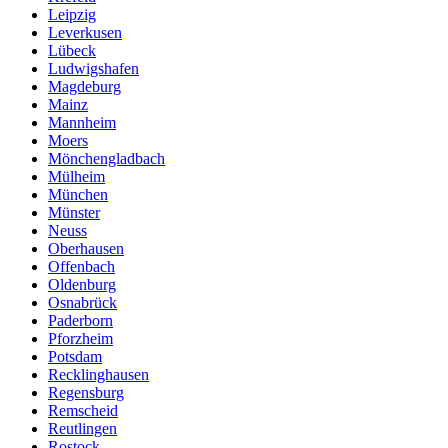
Leipzig
Leverkusen
Lübeck
Ludwigshafen
Magdeburg
Mainz
Mannheim
Moers
Mönchengladbach
Mülheim
München
Münster
Neuss
Oberhausen
Offenbach
Oldenburg
Osnabrück
Paderborn
Pforzheim
Potsdam
Recklinghausen
Regensburg
Remscheid
Reutlingen
Rostock