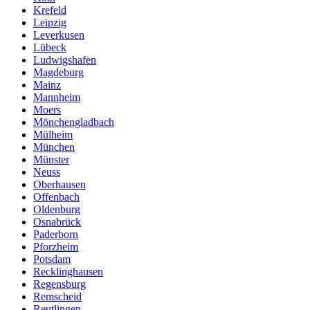
Krefeld
Leipzig
Leverkusen
Lübeck
Ludwigshafen
Magdeburg
Mainz
Mannheim
Moers
Mönchengladbach
Mülheim
München
Münster
Neuss
Oberhausen
Offenbach
Oldenburg
Osnabrück
Paderborn
Pforzheim
Potsdam
Recklinghausen
Regensburg
Remscheid
Reutlingen